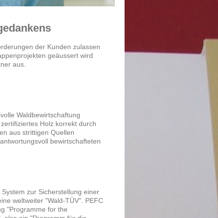
gedankens
orderungen der Kunden zulassen
ppenprojekten geäussert wird
tner aus.
volle Waldbewirtschaftung
zertifiziertes Holz korrekt durch
en aus strittigen Quellen
rantwortungsvoll bewirtschafteten
 System zur Sicherstellung einer
eine weltweiter "Wald-TÜV". PEFC
ung "Programme for the