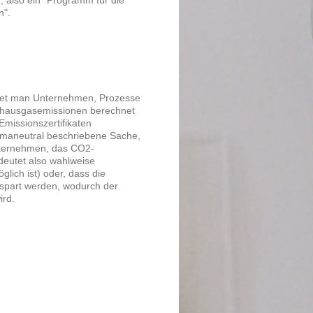
, also ein "Programm für die
n".
hnet man Unternehmen, Prozesse
ibhausgasemissionen berechnet
missionszertifikaten
klimaneutral beschriebene Sache,
Unternehmen, das CO2-
deutet also wahlweise
lich ist) oder, dass die
spart werden, wodurch der
ird.