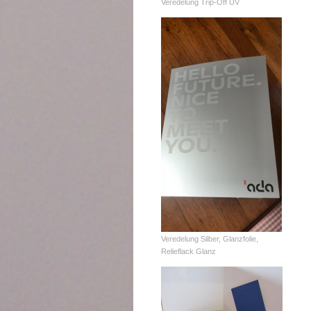
Veredelung Trip-Off UV
Veredelung Silber, Glanzfolie,
Relieflack Glanz