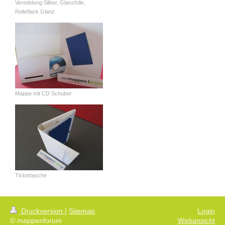
Veredelung Silber, Glanzfolie,
Relieflack Glanz
Mappe mit CD Schuber
Tickettasche
Druckversion
|
Sitemap
Login
© mappenforum
Webansicht